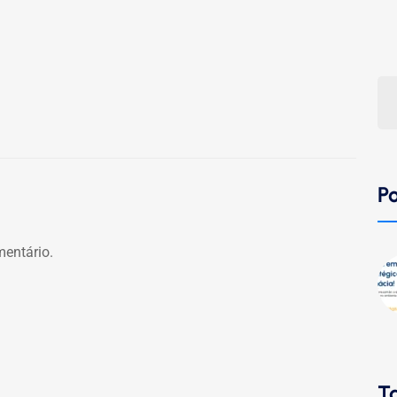
Po
entário.
T