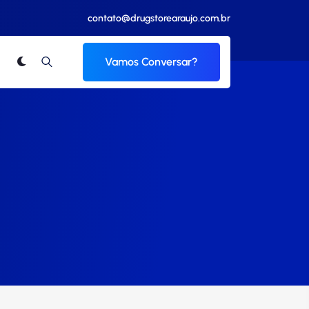
contato@drugstorearaujo.com.br
Vamos Conversar?