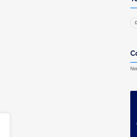
D
C
Ne