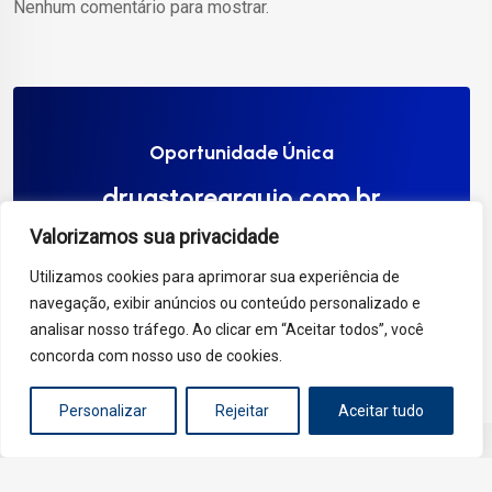
Nenhum comentário para mostrar.
Oportunidade Única
drugstorearaujo.com.br
Valorizamos sua privacidade
Compre Agora
Utilizamos cookies para aprimorar sua experiência de
navegação, exibir anúncios ou conteúdo personalizado e
analisar nosso tráfego. Ao clicar em “Aceitar todos”, você
concorda com nosso uso de cookies.
Personalizar
Rejeitar
Aceitar tudo
Copyright 2025 - drugstorearaujo.com.br. Todos os direitos
reservados