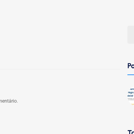
Po
entário.
T