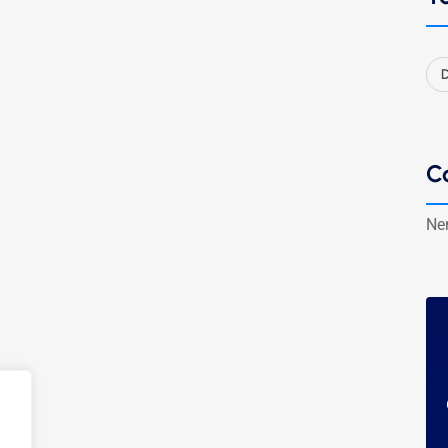
D
C
Ne